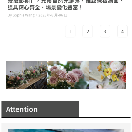
景攝影棚」，充裕自然光灑落、雅致線板牆面、
道具精心齊全、場景變化豐富！
By Sophie Wang
2023年-6 月-06 日
1
2
3
4
Attention