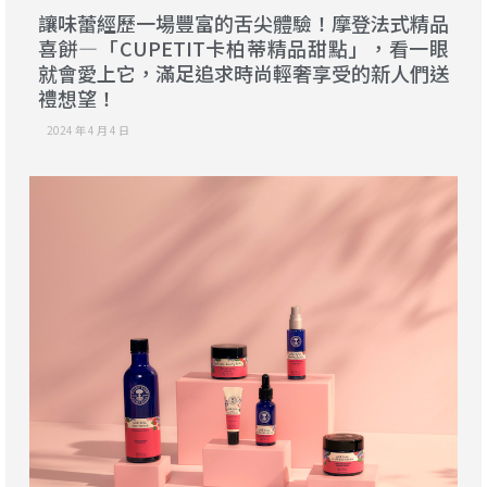
讓味蕾經歷一場豐富的舌尖體驗！摩登法式精品
喜餅—「CUPETIT卡柏蒂精品甜點」，看一眼
就會愛上它，滿足追求時尚輕奢享受的新人們送
禮想望！
2024 年 4 月 4 日