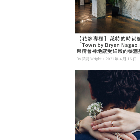
【花嫁專欄】萊特的時尚
「Town by Bryan Naga
聚精會神地感受細緻的餐酒
By 萊特 Wright
2021年-4 月-16 日