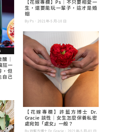
【花嫁專欄】Ps｜不只要相愛一
生，還要能玩一輩子，這才是婚
姻
By Ps
2021年-5 月-10 日
微醺｜
要瘋狂一
醉，但
能自己
【花嫁專欄】許藍方博士 Dr.
Gracie 談性｜女生怎麼保養私密
處宛如「處女」一般？
By 許藍方博士 Dr. Gracie
2021年-5 月-01 日