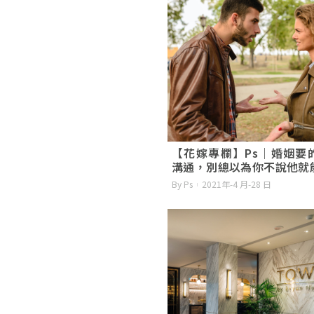
【花嫁專欄】Ps｜婚姻要
溝通，別總以為你不說他就
By Ps
2021年-4 月-28 日