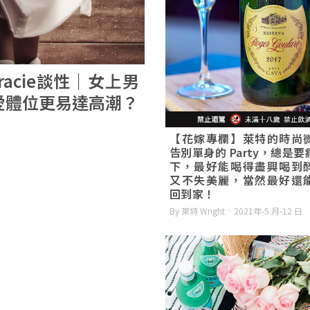
acie談性｜女上男
愛體位更易達高潮？
【花嫁專欄】萊特的時尚
告別單身的 Party，總是
下，最好能喝得盡興喝到
又不失美麗，當然最好還
回到家！
By 萊特 Wright
2021年-5 月-12 日