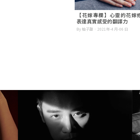
【花嫁專欄】心靈的花嫁
表達真實感受的翻譯力
By 柚子甜
2021年-4 月-06 日