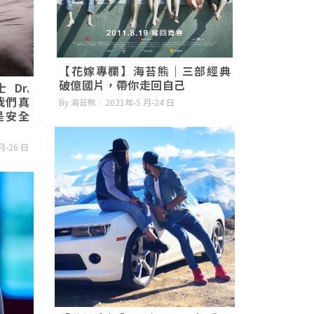
【花嫁專欄】海苔熊｜三部經典
破億國片，帶你走回自己
Dr.
，我們真
By 海苔熊
2021年-5 月-24 日
是安全
月-26 日