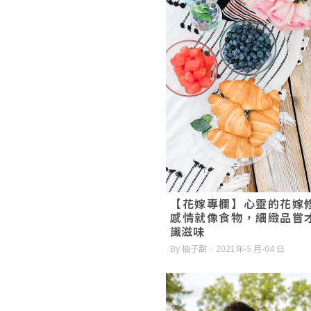
【花嫁專欄】心靈的花嫁
感情就像食物，細緻品嘗
識滋味
By 柚子甜
2021年-5 月-04 日