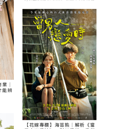
修業｜
才能辨
【花嫁專欄】海苔熊｜解析《當