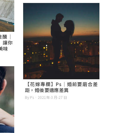
微醺｜
o」讓你
美味
【花嫁專欄】Ps｜婚前要磨合差
距，婚後要適應差異
By Ps
2021年-3 月-27 日